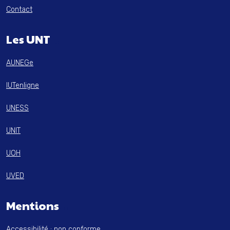
Contact
Les UNT
AUNEGe
IUTenligne
UNESS
UNIT
UOH
UVED
Mentions
Accessibilité : non conforme