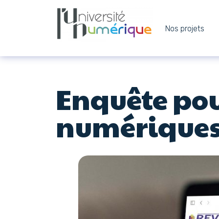
Nos projets
Navigation principale
Passer au contenu
Enquête pour
numériques 