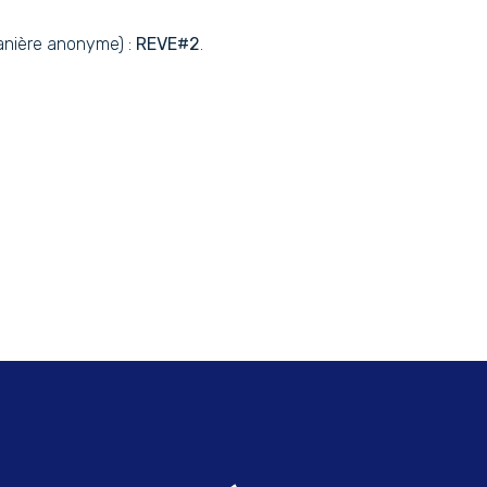
anière anonyme) :
REVE#2
.