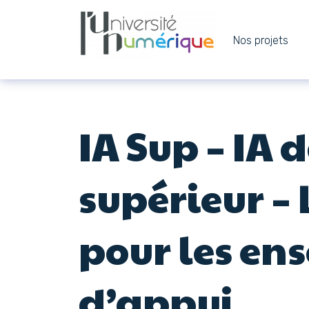
Nos projets
Navigation principale
Passer au contenu
IA Sup – IA
supérieur –
pour les ens
d’appui