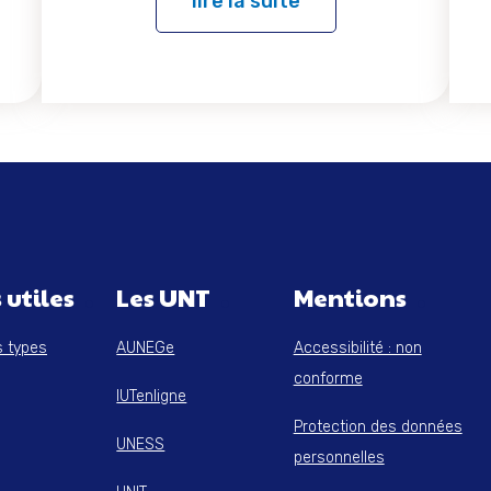
lire la suite
 utiles
Les UNT
Mentions
s types
AUNEGe
Accessibilité : non
conforme
IUTenligne
Protection des données
UNESS
personnelles