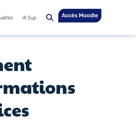
Accès Moodle
alités
IA Sup
Recherche dans le site
ment
ormations
ices