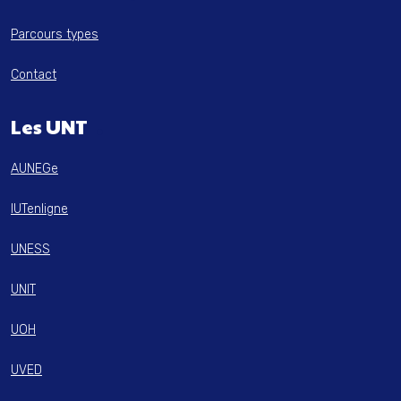
Parcours types
Contact
Les UNT
AUNEGe
IUTenligne
UNESS
UNIT
UOH
UVED